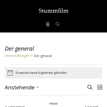
Der general
Veranstaltungen
Der general
Veranstaltungen
Es wurden keine Ergebnisse gefunden.
Hinweis
SUCHE
Veran
Ve
Anstehende
LI
Ans
Datum
Suche
wählen.
Nav
Heute
VERA