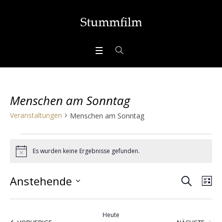
Menschen am Sonntag
Veranstaltungen
Menschen am Sonntag
Veranstaltungen
Es wurden keine Ergebnisse gefunden.
Hinweis
SUCHE
Veran
Ve
Anstehende
LI
Ans
Datum
Suche
wählen.
Nav
Heute
VERA