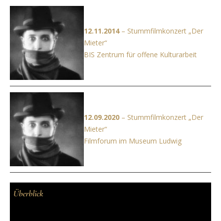
12.11.2014
– Stummfilmkonzert „Der
Mieter“
BIS Zentrum für offene Kulturarbeit
12.09.2020
– Stummfilmkonzert „Der
Mieter“
Filmforum im Museum Ludwig
Überblick