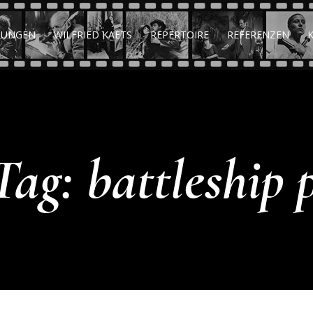
TUNGEN
WILFRIED KAETS
REPERTOIRE
REFERENZEN
 Tag:
battleship