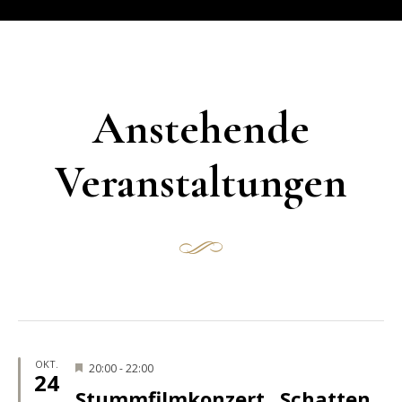
Anstehende
Veranstaltungen
OKT.
Hervorgehoben
20:00
-
22:00
24
Stummfilmkonzert „Schatten