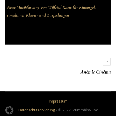
Neue Musikfassung von Wilfried Kaets für Kinoorgel,
simultanes Klavier und Zuspielungen
Anémic Cinéma
Impressum
Datenschutzerklärung
/ © 2022 Stummfilm-Live