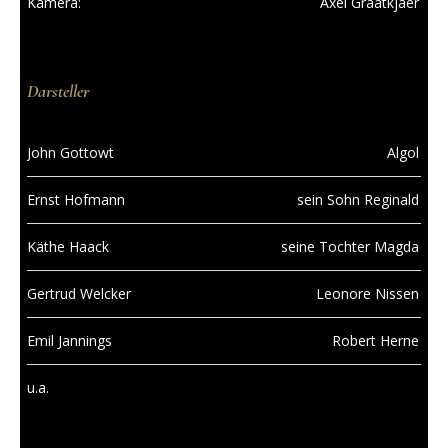
Kamera:
Axel Graatkjaer
Darsteller
John Gottowt
Algol
Ernst Hofmann
sein Sohn Reginald
Käthe Haack
seine Tochter Magda
Gertrud Welcker
Leonore Nissen
Emil Jannings
Robert Herne
u.a.