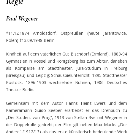
Regie
Paul Wegener
*11.12.1874 Arnoldsdorf, Ostpreußen (heute Jarantowice,
Polen) †13.09.1948 Berlin
Kindheit auf dem väterlichen Gut Bischdorf (Ermland), 1883-94
Gymnasien in Rössel und Königsberg bis zum Abitur, daneben
als Komparse am Stadttheater. Jura-Studium in Freiburg
(Breisgau) und Leipzig; Schauspielunterricht. 1895 Stadttheater
Rostock, 1896-1903 wechselnde Bühnen, 1906 Deutsches
Theater Berlin.
Gemeinsam mit dem Autor Hanns Heinz Ewers und dem
Kameramann Guido Seeber erarbeitet er das Drehbuch zu
„Der Student von Prag“, 1913 von Stellan Rye mit Wegener in
der Doppelrolle gedreht; der Film gilt neben Max Macks „Der
Andere“ (1912/13) als das erste künstlerisch bedeutende Werk