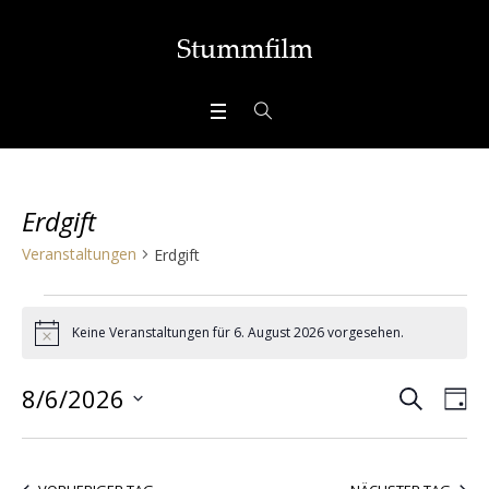
Erdgift
Veranstaltungen
Erdgift
Veranstaltungen
Keine Veranstaltungen für 6. August 2026 vorgesehen.
Hinweis
für
SUCHE
Veran
6.
Ve
8/6/2026
TA
Ans
Datum
Suche
August
wählen.
Nav