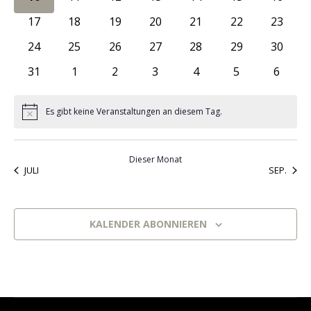
Naviga
0 Veranstaltungen
0 Veranstaltungen
0 Veranstaltungen
0 Veranstaltungen
0 Veranstaltungen
0 Veranstaltun
0 Veran
17
18
19
20
21
22
23
0 Veranstaltungen
0 Veranstaltungen
0 Veranstaltungen
0 Veranstaltungen
0 Veranstaltungen
0 Veranstaltun
0 Veran
24
25
26
27
28
29
30
0 Veranstaltungen
0 Veranstaltungen
0 Veranstaltungen
0 Veranstaltungen
0 Veranstaltungen
0 Veranstaltu
0 Vera
31
1
2
3
4
5
6
Es gibt keine Veranstaltungen an diesem Tag.
Hinweis
Dieser Monat
JULI
SEP.
KALENDER ABONNIEREN