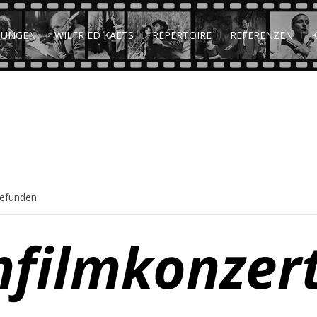
TUNGEN
WILFRIED KAETS
REPERTOIRE
REFERENZEN
gefunden.
filmkonzert