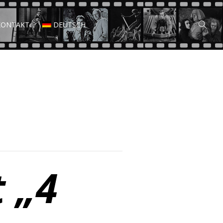
KONTAKT
DEUTSCH
 „4