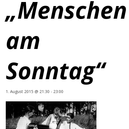
„Menschen
am
Sonntag“
1. August 2015 @ 21:30
-
23:00