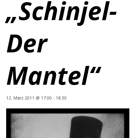
„Schinjel-
Der
Mantel“
12. März 2011 @ 17:00
-
18:30