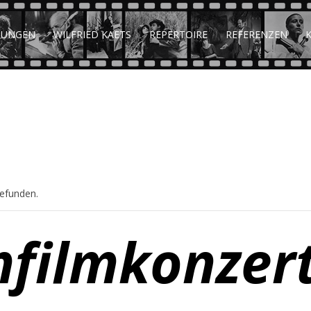
TUNGEN
WILFRIED KAETS
REPERTOIRE
REFERENZEN
gefunden.
filmkonzert