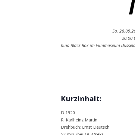
Sa. 28.05.2
20.00 
Kino Black Box im Filmmuseum Düsseld
Kurzinhalt:
D 1920
R: Karlheinz Martin
Drehbuch: Ernst Deutsch
52 min. (bei 18 B/sek)