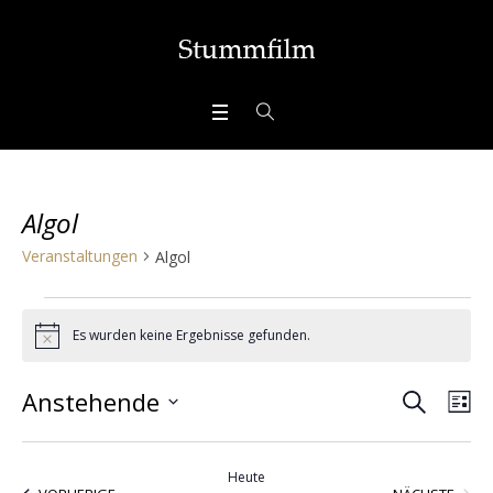
Algol
Veranstaltungen
Algol
Veranstaltungen
Es wurden keine Ergebnisse gefunden.
Hinweis
SUCHE
Veran
Ve
Anstehende
LI
Ans
Datum
Suche
wählen.
Nav
Heute
VERA