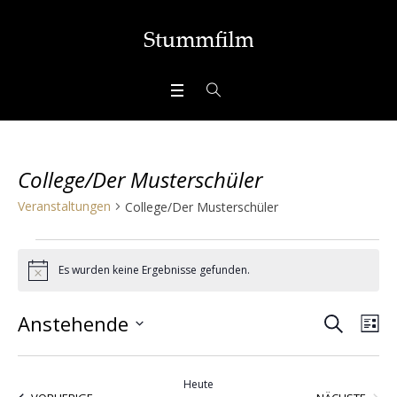
College/Der Musterschüler
Veranstaltungen
College/Der Musterschüler
Veranstaltungen
Es wurden keine Ergebnisse gefunden.
Hinweis
SUCHE
Veran
Ve
Anstehende
LI
Ans
Datum
Suche
wählen.
Nav
Heute
VERA