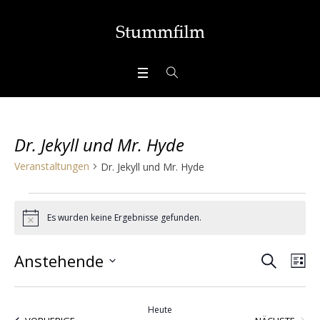
Dr. Jekyll und Mr. Hyde
Veranstaltungen
Dr. Jekyll und Mr. Hyde
Veranstaltungen
Es wurden keine Ergebnisse gefunden.
Hinweis
SUCHE
Veran
Ve
Anstehende
LI
Ans
Datum
Suche
wählen.
Nav
Heute
VERA