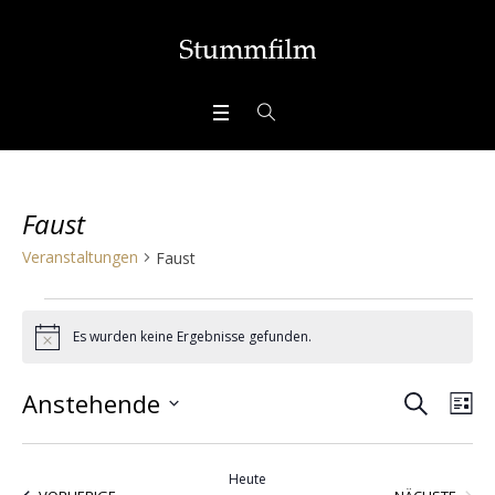
Faust
Veranstaltungen
Faust
Veranstaltungen
Es wurden keine Ergebnisse gefunden.
Hinweis
SUCHE
Veran
Ve
Anstehende
LI
Ans
Datum
Suche
wählen.
Nav
Heute
VERA