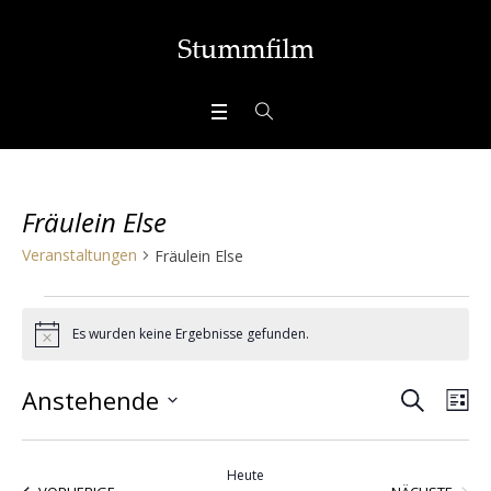
Fräulein Else
Veranstaltungen
Fräulein Else
Veranstaltungen
Es wurden keine Ergebnisse gefunden.
Hinweis
SUCHE
Veran
Ve
Anstehende
LI
Ans
Datum
Suche
wählen.
Nav
Heute
VERA