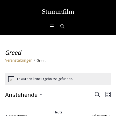
Greed
Veranstaltungen
Greed
Veranstaltungen
Es wurden keine Ergebnisse gefunden.
Hinweis
SUCHE
Veran
Ve
Anstehende
LI
Ans
Datum
Suche
wählen.
Nav
Heute
VERA