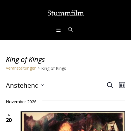
King of Kings
Veranstaltungen
King of Kings
SUCHE
Veranstaltungen
Veran
Ve
Anstehend
LI
Ans
Datum
Suche
wählen.
November 2026
Nav
und
FR.
Ansich
20