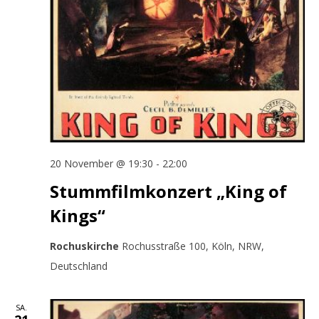
Naviga
20 November @ 19:30
-
22:00
Stummfilmkonzert „King of
Kings“
Rochuskirche
Rochusstraße 100, Köln, NRW,
Deutschland
SA.