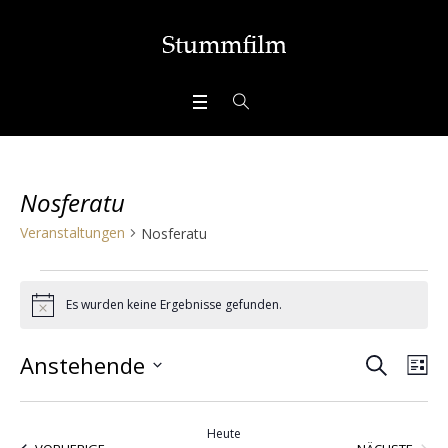
Nosferatu
Veranstaltungen
Nosferatu
Veranstaltungen
Es wurden keine Ergebnisse gefunden.
Hinweis
SUCHE
Veran
Ve
Anstehende
LI
Ans
Datum
Suche
wählen.
Nav
Heute
VERA