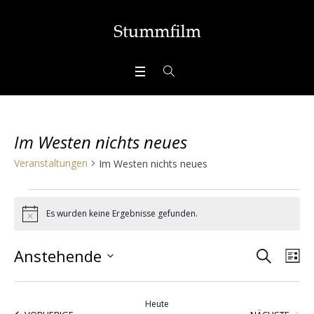
Im Westen nichts neues
Veranstaltungen
Im Westen nichts neues
Veranstaltungen
Es wurden keine Ergebnisse gefunden.
Hinweis
SUCHE
Veran
Ve
Anstehende
LI
Ans
Datum
Suche
wählen.
Nav
Heute
VERA