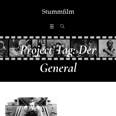
Project Tag:
Der
General