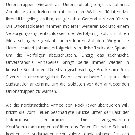
Unionstruppen. Getarnt als Unionssoldat gelingt es Johnnie,
Ann
abelle zu befreien und mit ihr in den Wald zu flüchten. Mit
ihrer Hilfe gelingt es ihm, die geraub
te General zurückzuf
ühren.
Die Unionssoldaten nehmen mit einer weiteren Lok und einem
Versorgungszug entschlossen die Verfolgung auf, um ihren
Militärschlag wie geplant durchzuführen. Auf dem Weg in die
Heimat variiert Johnnie erfolgreich sämtliche Tricks der Spione
,
um die Verfolger abzuschütteln. Einzig das technische
Unverständnis Annabelles bringt beide immer wieder in
kritische Situationen. Die
strategisch wichtige Brücke am Rock
River setzt er vorsorglich in Brand, ehe er beim Stützpunkt der
Südstaatler
ankommt, um die Soldaten vor den anrückenden
Unionstruppen zu warnen.
Als die nordstaatliche
Armee den Rock River überqueren will,
bricht die vom Feuer beschädigte Brücke unter der Last der
Lokomotive zusammen. Die v
orgewarnten
Konföderationstruppen eröffnen das Feuer. Die wilde Schlacht
können die Südstaatler nicht zuletzt da
nk Johnnie für sich