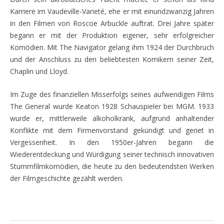
Karriere im Vaudeville-Varieté, ehe er mit einundzwanzig Jahren
in den Filmen
von Roscoe Arbuckle auftrat. Drei Jahre sp
äter
begann er mit der Produk
tion eigener, sehr erfolgreicher
Komödien. Mit The Navigator gelang ihm 1924 der Durchbruch
und der Anschluss zu den beliebtesten Komikern seiner Zeit,
Chaplin und Lloyd.
Im
Zuge des finanziellen Misserfolgs seines aufwendigen Films
The General
wurde Keaton 1928 Schauspieler bei MGM. 1933
wurde er, mittlerweile alkoholkrank, aufgrund anhaltender
Konflikte mit dem Firmenvorstand gekündigt und geriet in
Vergessenheit. In den 1950er-Jahren begann die
Wiederentdeckung und Wü
rdigung seiner technisch innovativen
St
ummfilmkomödien, die heute zu den bedeutendsten Werken
der Filmgeschichte gezählt werden.