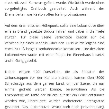
stets mit zwei Kameras gefilmt wurde. Wie üblich wurde ohne
vorgefertigtes Drehbuch gearbeitet. Auch während der
Dreharbeiten war Keaton offen für Improvisationen.
Auf dem dramatischen Höhepunkt sollte eine Lokomotive über
eine in Brand gesetzte Brücke fahren und dabei in die Tiefe
stürzen. Für diese Szene verzichtete
Keaton auf die
Verwendung eines Modells. Über den Fluss wurde eigens eine
etwa 70 Fuß lange Eisenbahnbrüc
ke konstruiert. Eine der alten
Lokomotiven wurde mit einer Puppe im Führerhaus besetzt
und in Gang gesetzt.
Neben einigen 100
Darstellern, die als Sold
aten der
Unionstruppen vor der Kamera standen, kamen über 3000
Schaulustige aus dem ganzen L
and, um der Szene, die nur
einmal gedreht werden konnte, beizuwohnen. Als die
Lokomotive die Mitte der Brücke, auf der ein Feuer entzündet
worden war, überquerte, wurden vorbereitete Spren
gsätze
gezündet. Das Lokomotiven-Wrack blieb noch j
ahrzehntelang