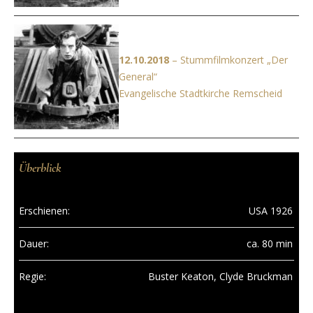
12.10.2018
– Stummfilmkonzert „Der
General“
Evangelische Stadtkirche Remscheid
Überblick
Erschienen:
USA 1926
Dauer:
ca. 80 min
Regie:
Buster Keaton, Clyde Bruckman