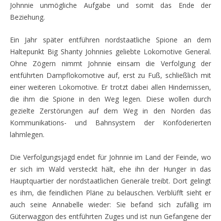
Johnnie unmö
gliche Aufgabe und somit das Ende der
Beziehung.
Ein Jahr später entführen nordstaatliche Spione
an dem
Haltepunkt Big Shanty Johnnies geliebte Lokomotive General.
Ohne Zögern nimmt Johnnie einsam die Verfolgung der
entführten Dampflokomotive auf, erst zu Fuß,
schließlich mit
einer weiteren Lokomotive. Er trotzt dabei allen Hindernissen,
die ihm die Spione in den Weg legen. Diese wollen durch
gezielte Zerstörungen auf dem Weg in den Norden das
Kommunikations- und Bahnsystem der Konföderierten
lahmlegen.
Die Verfolgungsjagd endet für J
ohnnie im Land der Feinde, wo
er sich im Wald versteckt hält, ehe ihn der Hunger in das
Hauptquartier der nordstaatlich
en Generäle treibt. Dort gelingt
es ihm, die feindlichen Pläne zu belauschen. Verbl
üfft sieht er
auch seine Annabelle wieder: Sie befand sich zufällig im
Güterwaggon des entführ
ten Zuges und ist nun Gefangene der