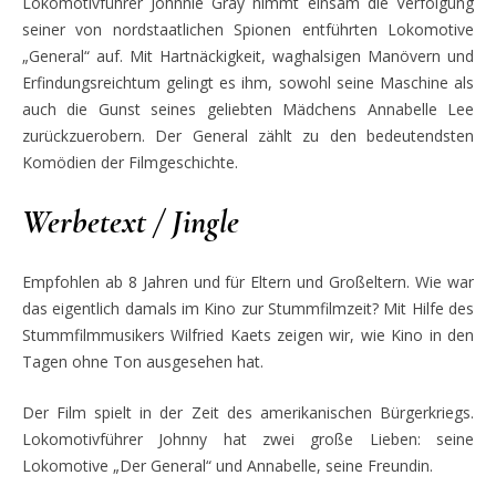
Lokomotivführer Johnnie Gray nimmt ein
sam die Verfolgung
seiner von nordstaatlichen Spionen entführten Lokomotive
„General“ auf. Mit Hartnäckig
keit,
waghalsigen Manövern und
Erfindungsreichtum gelingt es ihm, sowohl seine Maschine als
auch die Gunst seines geliebten Mädchens Annabelle Lee
zurückzuerobern. Der General zählt zu den bedeutendsten
Komödien der Filmgeschichte.
Werbetext / Jingle
Empfohlen ab 8 Jahren und für Eltern und Großeltern. Wie war
das eigentlich damals im Kino zur Stummfilmzeit? Mit Hilfe des
Stummfilmmusikers Wilfried Kaets zeigen wir, wie Kino in den
Tagen ohne Ton ausgesehen ha
t.
Der Film spielt in der Zeit des amerikanischen Bürgerkriegs.
Lokomotivführer Johnny hat zwei große Lieben: seine
Lokomotive „Der General“ und Annabelle, seine Freundin.