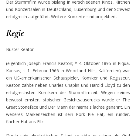
D
er Stummfilm wurde bislang in verschiedenen Kinos, Kirchen
und Konzertsälen in Deutschland, Luxembu
rg und der Schweiz
erfolgreich aufgeführt. Weitere Konzerte sind projektiert.
Regie
Buster Keaton
(eigentlich Joseph Francis Keaton; * 4. Oktober
1895 in Piqua,
Kansas; † 1. Februar 1966 in Woodland Hills, Kalifornien) war
ein US-amerikanischer Schauspieler, Komiker und Regisseur.
Keaton zählte neben Charles Chaplin und Harold Lloyd zu den
erfolgreichsten Komikern der Stummfilmzeit. Wegen
seines
bewusst ernsten, stoische
n Gesichtsausdrucks wurde er The
Great Stoneface und Der Mann der niemals lachte genannt. Ein
weiteres Markenzeichen ist sein Pork Pie Hat,
ein runder,
flacher Hut aus Filz.
Durch sein akrobatisches Talent machte er schon als Kind