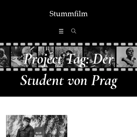
Project Tag:
Der
Student von Prag