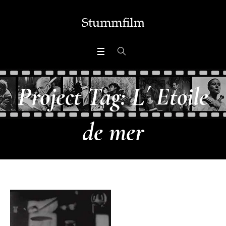
Project Tag:
L´ Etoile
de mer