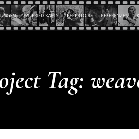
TUNGEN
WILFRIED KAETS
REPERTOIRE
REFERENZEN
oject Tag:
weav