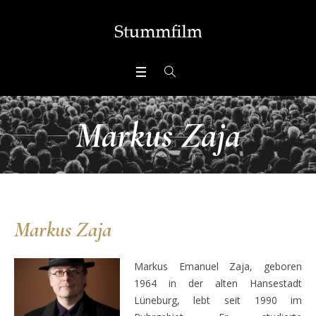
Markus Zaja
Markus Zaja
Markus Emanuel Zaja, geboren
1964 in der alten Hansestadt
Lüneburg, lebt seit 1990 im