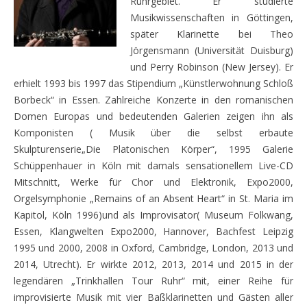
Ruhrgebiet. Er studierte
Musikwissenschaften in Göttingen,
später Klarinette bei Theo
Jörgensmann (Universität Duisburg)
und Perry Robinson (New Jersey). Er
erhielt 1993 bis 1997 das Stipendium „Künstlerwohnung Schloß
Borbeck“ in Essen. Zahlreiche Konzerte in den romanischen
Domen Europas und bedeutenden Galerien zeigen ihn als
Komponisten ( Musik über die selbst erbaute
Skulpturenserie„Die Platonischen Körper“, 1995 Galerie
Schüppenhauer in Köln mit damals sensationellem Live-CD
Mitschnitt, Werke für Chor und Elektronik, Expo2000,
Orgelsymphonie „Remains of an Absent Heart“ in St. Maria im
Kapitol, Köln 1996)und als Improvisator( Museum Folkwang,
Essen, Klangwelten Expo2000, Hannover, Bachfest Leipzig
1995 und 2000, 2008 in Oxford, Cambridge, London, 2013 und
2014, Utrecht). Er wirkte 2012, 2013, 2014 und 2015 in der
legendären „Trinkhallen Tour Ruhr“ mit, einer Reihe für
improvisierte Musik mit vier Baßklarinetten und Gästen aller