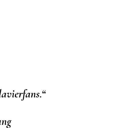
avierfans.“
ung