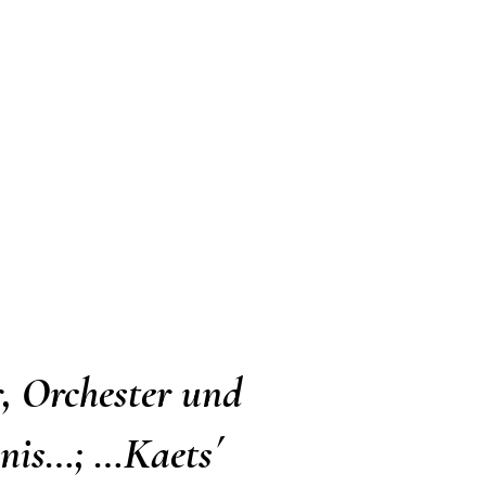
r, Orchester und
bnis…; …Kaets´