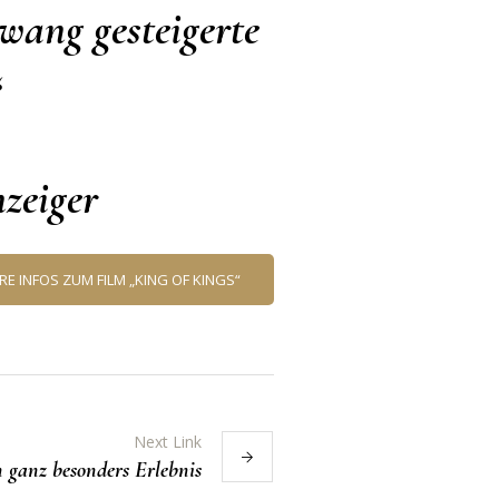
wang gesteigerte
“
zeiger
RE INFOS ZUM FILM „KING OF KINGS“
Next Link
 ganz besonders Erlebnis