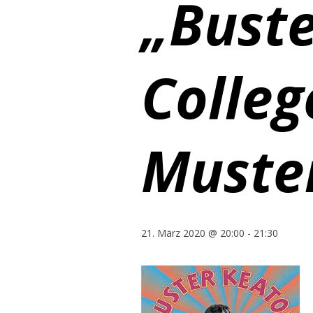
„Bust
Colleg
Muste
21. März 2020 @ 20:00
-
21:30