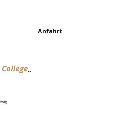
Anfahrt
 College
„
dwig