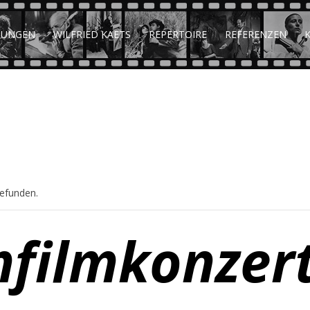
TUNGEN
WILFRIED KAETS
REPERTOIRE
REFERENZEN
gefunden.
filmkonzer