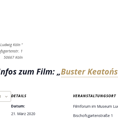
Ludwig Köln “
fsgartenstr. 1
50667 Köln
Infos zum Film: „
Buster Keaton´s
DETAILS
VERANSTALTUNGSORT
N
Datum:
Filmforum im Museum Lu
21. März 2020
Bischofsgartenstraße 1