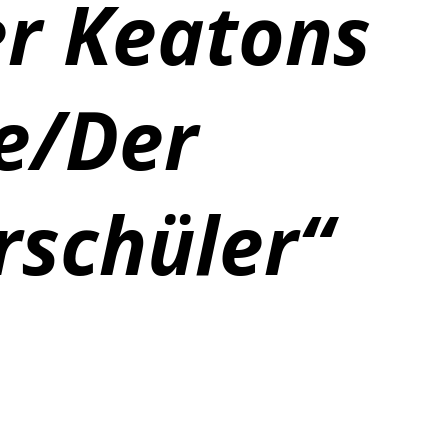
er Keatons
e/Der
rschüler“