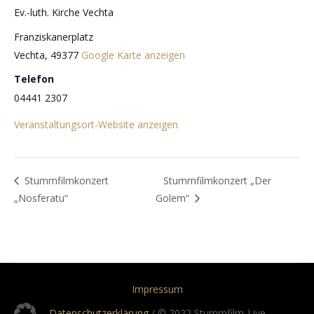
Ev.-luth. Kirche Vechta
Franziskanerplatz
Vechta
,
49377
Google Karte anzeigen
Telefon
04441 2307
Veranstaltungsort-Website anzeigen
Stummfilmkonzert
Stummfilmkonzert „Der
„Nosferatu“
Golem“
Impressum
Datenschutzerklärung
/ © 2022 Stummfilm-Live