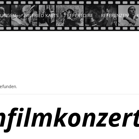
TUNGEN
WILFRIED KAETS
REPERTOIRE
REFERENZEN
gefunden.
filmkonzer