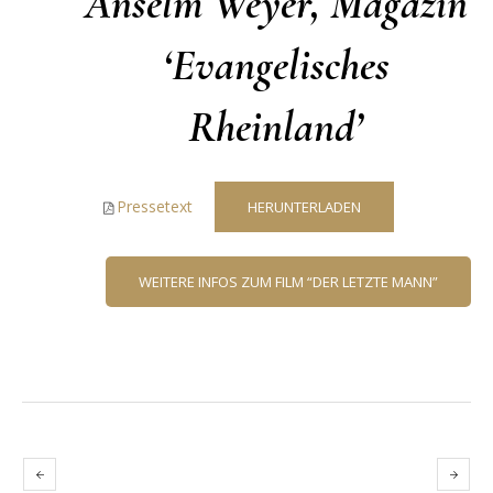
Anselm Weyer, Magazin
‘Evangelisches
Rheinland’
Pressetext
HERUNTERLADEN
WEITERE INFOS ZUM FILM “DER LETZTE MANN”