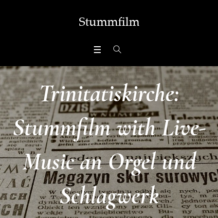
Trinitatiskirche:
Stummfilm with Live-
Music an Orgel und
Schlagwerk