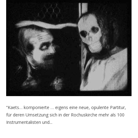
“Kaets… komponierte … eigens eine neue, opulente Partitur,
für deren Umsetzung sich in der Rochuskirche mehr als 100
Instrumentalisten und...