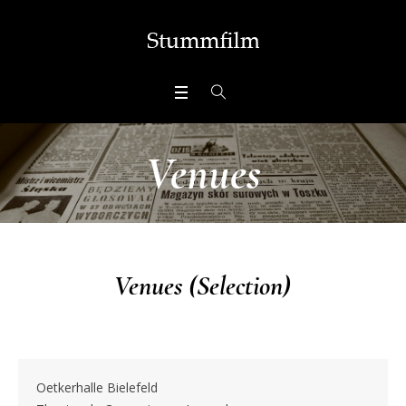
Venues
Venues (Selection)
Oetkerhalle Bielefeld