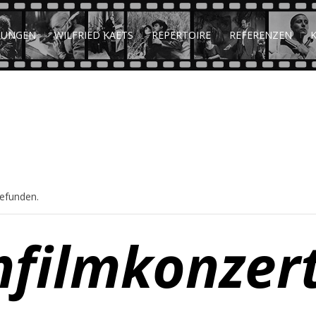
TUNGEN
WILFRIED KAETS
REPERTOIRE
REFERENZEN
gefunden.
filmkonzert