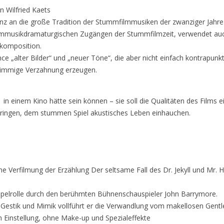
n Wilfried Kaets
enz an die große Tradition der Stummfilmmusiken der zwanziger Jahre
en filmmusikdramaturgischen Zugängen der Stummfilmzeit, verwendet 
ukomposition.
e „alter Bilder“ und „neuer Töne“, die aber nicht einfach kontrapun
stimmige Verzahnung erzeugen.
 in einem Kino hätte sein können – sie soll die Qualitäten des Films 
bringen, dem stummen Spiel akustisches Leben einhauchen.
ine Verfilmung der Erzählung Der seltsame Fall des Dr. Jekyll und Mr. 
ppelrolle durch den berühmten Bühnenschauspieler John Barrymore.
Gestik und Mimik vollführt er die Verwandlung vom makellosen Gentl
n Einstellung, ohne Make-up und Spezialeffekte