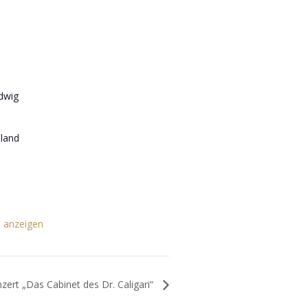
dwig
land
e anzeigen
ert „Das Cabinet des Dr. Caligari“