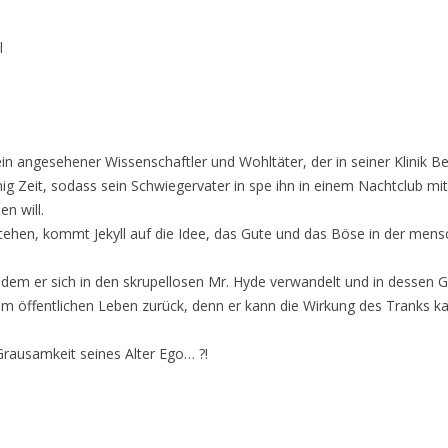
l
 ein angesehener Wissenschaftler und Wohltäter, der in seiner Klinik B
wenig Zeit, sodass sein Schwiegervater in spe ihn in einem Nachtclub mi
n will.
ehen, kommt Jekyll auf die Idee, das Gute und das Böse in der mens
 dem er sich in den skrupellosen Mr. Hyde verwandelt und in dessen G
em öffentlichen Leben zurück, denn er kann die Wirkung des Tranks k
 Grausamkeit seines Alter Ego… ?!