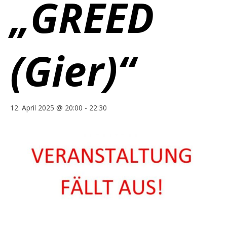
„GREED
(Gier)“
12. April 2025 @ 20:00
-
22:30