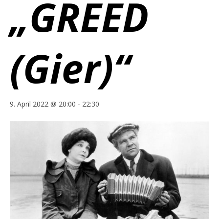
„GREED
(Gier)“
9. April 2022 @ 20:00
-
22:30