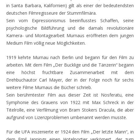
in Santa Barbara, Kalifornien) gilt als einer der bedeutendsten
deutschen Filmregisseure der Stummfilmära.
Sein vom Expressionismus beeinflusstes Schaffen, seine
psychologische Bildführung und die damals revolutionäre
Kamera- und Montagearbeit Murnaus eröffneten dem jungen
Medium Film völlig neue Möglichkeiten.
1919 kehrte Murnau nach Berlin und begann für den Film zu
arbeiten. Mit dem Film „Der Bucklige und die Tänzerin“ begann
eine höchst fruchtbare Zusammenarbeit mit dem
Drehbuchautor Carl Mayer, der in der Folge noch für sechs
weitere Filme Murnaus die Bücher schrieb.
Sein berühmtester Film aus dieser Zeit ist Nosferatu, eine
Symphonie des Grauens von 1922 mit Max Schreck in der
Titelrolle, eine Verfilmung von Bram Stokers Dracula, die aber
aufgrund von Lizenzproblemen umbenannt werden musste.
Für die UFA inszenierte er 1924 den Film „Der letzte Mann“, in
dem Emil Jannings einen Hotelportier verkörpert, der zum